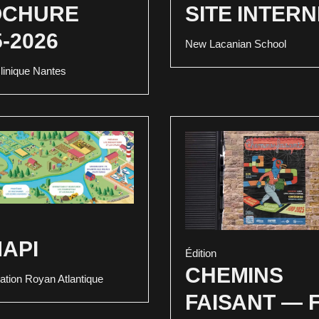
OCHURE
SITE INTER
5-2026
New Lacanian School
linique Nantes
API
Édition
CHEMINS
tion Royan Atlantique
FAISANT — 