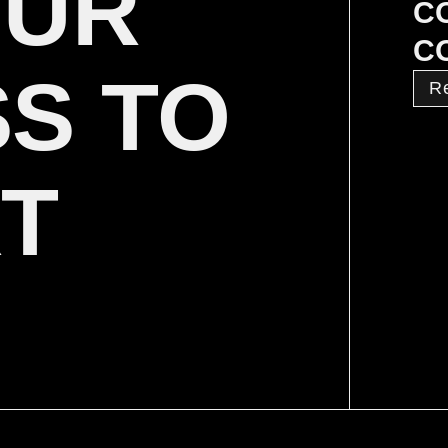
OUR
C
C
S TO
R
XT