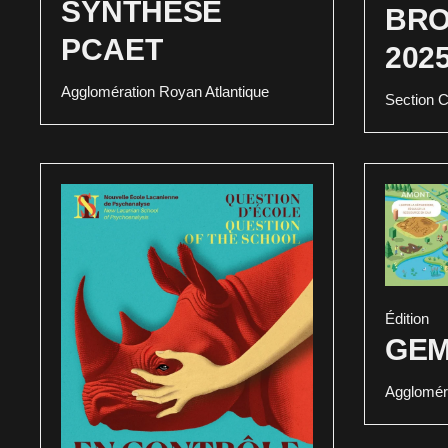
SYNTHÈSE
BR
PCAET
202
Agglomération Royan Atlantique
Section C
Édition
GEM
Aggloméra