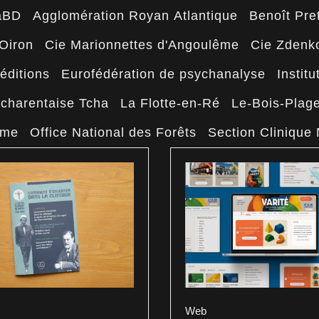
aBD
Agglomération Royan Atlantique
Benoît Pret
Oiron
Cie Marionnettes d'Angoulême
Cie Zdenk
éditions
Eurofédération de psychanalyse
Instit
 charentaise Tcha
La Flotte-en-Ré
Le-Bois-Plag
ême
Office National des Forêts
Section Clinique
Web