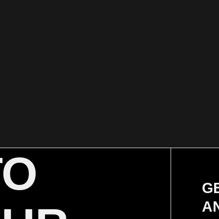
TO
G
A